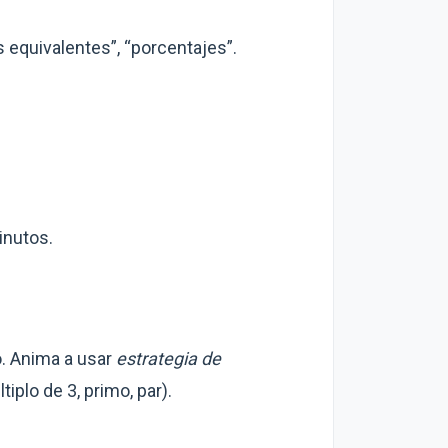
s equivalentes”, “porcentajes”.
inutos.
o. Anima a usar
estrategia de
iplo de 3, primo, par).