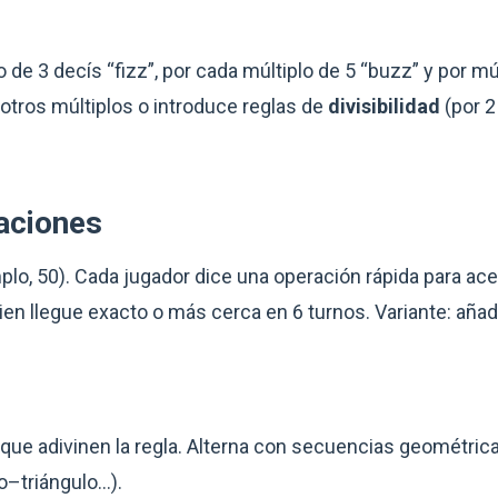
o de 3 decís “fizz”, por cada múltiplo de 5 “buzz” y por m
 otros múltiplos o introduce reglas de
divisibilidad
(por 2
aciones
plo, 50). Cada jugador dice una operación rápida para ac
uien llegue exacto o más cerca en 6 turnos. Variante: aña
y que adivinen la regla. Alterna con secuencias geométric
o–triángulo…).