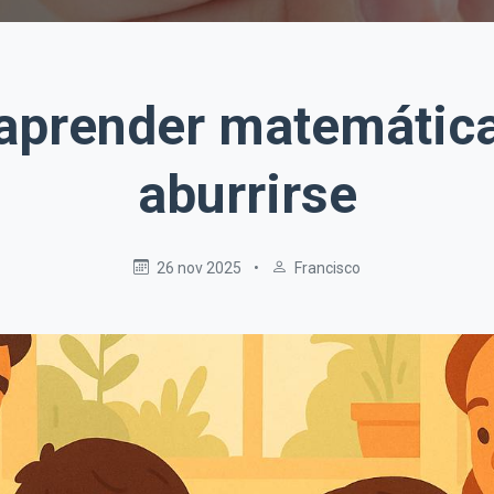
aprender matemática
aburrirse
26 nov 2025
•
Francisco