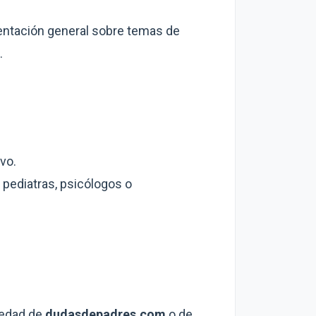
ientación general sobre temas de
.
vo.
 pediatras, psicólogos o
iedad de
dudasdepadres.com
o de